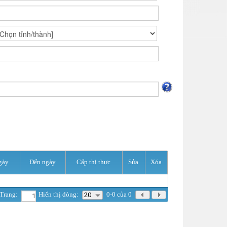
gày
Đến ngày
Cấp thị thực
Sửa
Xóa
Trang:
Hiển thị dòng:
0-0 của 0
20