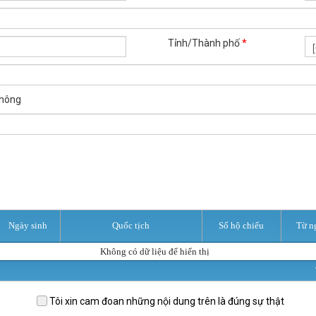
Tỉnh/Thành phố
*
hông
Ngày sinh
Quốc tịch
Số hộ chiếu
Từ n
Không có dữ liệu để hiển thị
Tôi xin cam đoan những nội dung trên là đúng sự thật