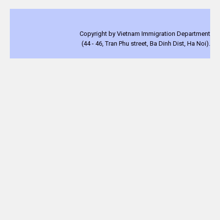
Copyright by Vietnam Immigration Department
(44 - 46, Tran Phu street, Ba Dinh Dist, Ha Noi).