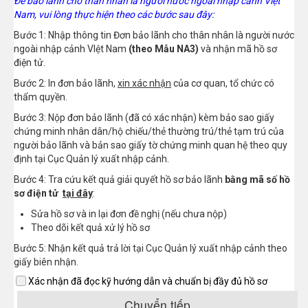
Để bảo lãnh cho thân nhân là người nước ngoài nhập cảnh Việt
Nam, vui lòng thực hiện theo các bước sau đây:
Bước 1: Nhập thông tin Đơn bảo lãnh cho thân nhân là người nước
ngoài nhập cảnh VIệt Nam
(theo Mẫu NA3)
và nhận mã hồ sơ
điện tử.
Bước 2: In đơn bảo lãnh,
xin xác nhận
của cơ quan, tổ chức có
thẩm quyền.
Bước 3: Nộp đơn bảo lãnh (đã có xác nhận) kèm bảo sao giấy
chứng minh nhân dân/hộ chiếu/thẻ thường trú/thẻ tạm trú của
người bảo lãnh và bản sao giấy tờ chứng minh quan hệ theo quy
định tại Cục Quản lý xuất nhập cảnh.
Bước 4: Tra cứu kết quả giải quyết hồ sơ bảo lãnh
bằng mã số hồ
sơ điện tử
tại đây
:
Sửa hồ sơ và in lại đơn đề nghị (nếu chưa nộp)
Theo
dõi
kết quả xử lý hồ sơ
Bước 5: Nhận kết quả trả lời tại Cục Quản lý xuất nhập cảnh theo
giấy biên nhận.
Xác nhận đã đọc kỹ hướng dẫn và chuẩn bị đầy đủ hồ sơ
Chuyển tiếp