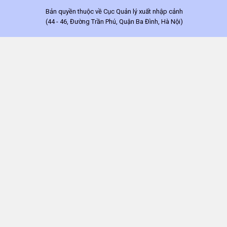
Bản quyền thuộc về Cục Quản lý xuất nhập cảnh
(44 - 46, Đường Trần Phú, Quận Ba Đình, Hà Nội)