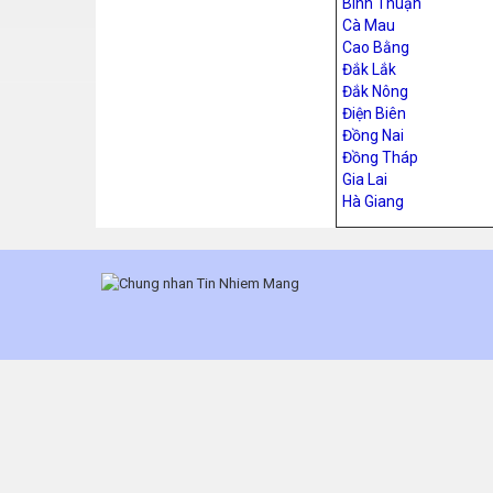
Bình Thuận
Cà Mau
Cao Bằng
Đắk Lắk
Đắk Nông
Điện Biên
Đồng Nai
Đồng Tháp
Gia Lai
Hà Giang