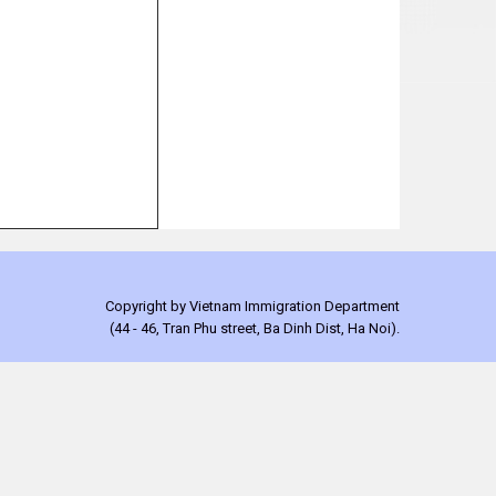
Copyright by Vietnam Immigration Department
(44 - 46, Tran Phu street, Ba Dinh Dist, Ha Noi).