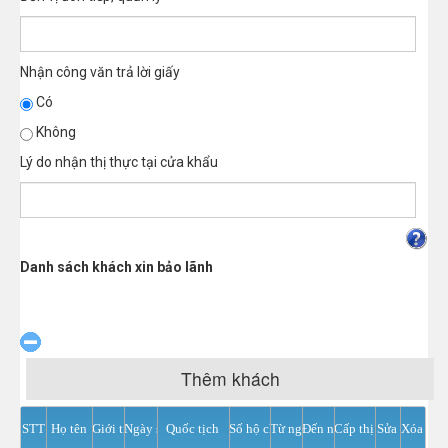
Nhận công văn trả lời giấy
Có
Không
Lý do nhận thị thực tại cửa khẩu
Danh sách khách xin bảo lãnh
Thêm khách
STT
Họ tên
Giới tính
Ngày sinh
Quốc tịch
Số hộ chiếu
Từ ngày
Đến ngày
Cấp thị thực
Sửa
Xóa