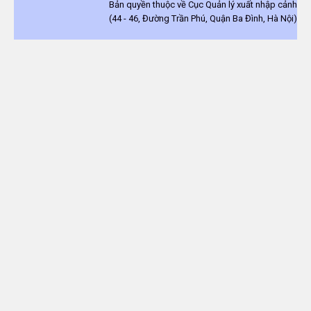
Bản quyền thuộc về Cục Quản lý xuất nhập cảnh
(44 - 46, Đường Trần Phú, Quận Ba Đình, Hà Nội)