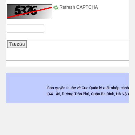
Refresh CAPTCHA
Bản quyền thuộc về Cục Quản lý xuất nhập cảnh
(44 - 46, Đường Trần Phú, Quận Ba Đình, Hà Nội)